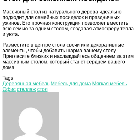
Массивный стол из натурального дерева идеально
подходит для семейных посиделок и праздничных
ужинов. Его прочная конструкция позволяет вместить
всю семью за одним столом, создавая атмосферу тепла
и уюта.
Разместите в центре стола свечи или декоративные
элементы, чтобы добавить шарма вашему столу.
Пригласите близких и наслаждайтесь общением за этим
массивным столом, который станет сердцем вашего
дома.
Tags
Деревянная мебель
Мебель для дома
Мягкая мебель
Офис
стеллаж
стол
Facebook
Twitter
LinkedIn
Tumblr
Pinterest
Reddit
VKontakte
Odnoklassniki
Skype
WhatsApp
Telegram
Viber
Share
Print
via
Email