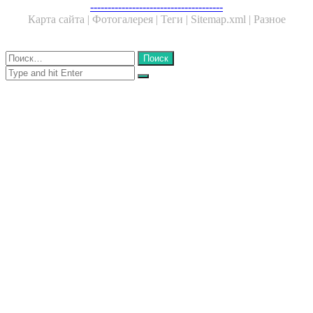
Facebook
Twitter
WhatsApp
Telegram
--------------------------------------
Карта сайта |
Фотогалерея |
Теги |
Sitemap.xml |
Разное
Close
Найти:
Close
Search
for