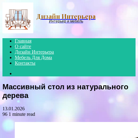
Menu
Дизайн Интерьера
Интерьер и мебель
Главная
О сайте
Дизайн Интерьера
Мебель Для Дома
Контакты
Search
for
Массивный стол из натурального
дерева
13.01.2026
96
1 minute read