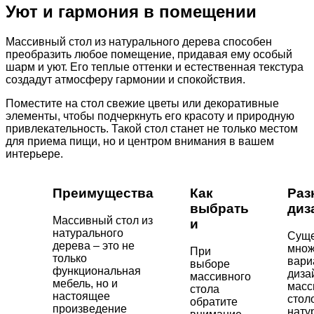
Уют и гармония в помещении
Массивный стол из натурального дерева способен
преобразить любое помещение, придавая ему особый
шарм и уют. Его теплые оттенки и естественная текстура
создадут атмосферу гармонии и спокойствия.
Поместите на стол свежие цветы или декоративные
элементы, чтобы подчеркнуть его красоту и природную
привлекательность. Такой стол станет не только местом
для приема пищи, но и центром внимания в вашем
интерьере.
Преимущества
Как
Раз
выбрать
диз
Массивный стол из
и
натурального
Суще
дерева – это не
множ
При
только
вари
выборе
функциональная
диза
массивного
мебель, но и
масс
стола
настоящее
стол
обратите
произведение
нату