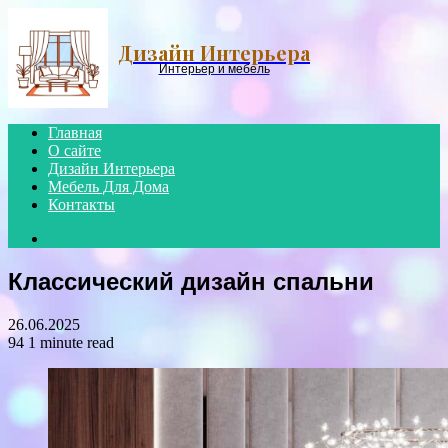
Menu
Дизайн Интерьера
Интерьер и мебель
Главная
О сайте
Дизайн Интерьера
Мебель Для Дома
Контакты
Search
for
Классический дизайн спальни
26.06.2025
94
1 minute read