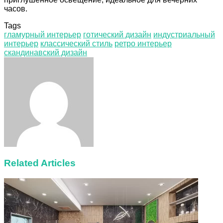
часов.
Tags
гламурный интерьер
готический дизайн
индустриальный
интерьер
классический стиль
ретро интерьер
скандинавский дизайн
Facebook
Twitter
LinkedIn
Tumblr
Pinterest
Reddit
VKontakte
Odnoklassniki
Skype
WhatsApp
Telegram
Viber
Share
Print
via
Email
Related Articles