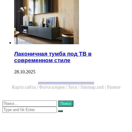
Лаконичная тумба под ТВ в
современном стиле
28.10.2025
Facebook
Twitter
WhatsApp
Telegram
--------------------------------------
Карта сайта |
Фотогалерея |
Теги |
Sitemap.xml |
Разное
Close
Найти:
Close
Search
for