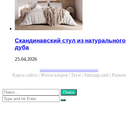
Скандинавский стул из натурального
дуба
25.04.2026
Facebook
Twitter
WhatsApp
Telegram
--------------------------------------
Карта сайта |
Фотогалерея |
Теги |
Sitemap.xml |
Разное
Close
Найти:
Close
Search
for