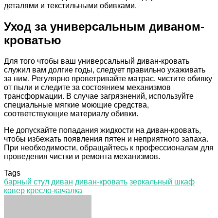
деталями и текстильными обивками.
Уход за универсальным диваном-
кроватью
Для того чтобы ваш универсальный диван-кровать
служил вам долгие годы, следует правильно ухаживать
за ним. Регулярно проветривайте матрас, чистите обивку
от пыли и следите за состоянием механизмов
трансформации. В случае загрязнений, используйте
специальные мягкие моющие средства,
соответствующие материалу обивки.
Не допускайте попадания жидкости на диван-кровать,
чтобы избежать появления пятен и неприятного запаха.
При необходимости, обращайтесь к профессионалам для
проведения чистки и ремонта механизмов.
Tags
барный стул
диван
диван-кровать
зеркальный шкаф
ковер
кресло-качалка
Facebook
Twitter
LinkedIn
Tumblr
Pinterest
Reddit
VKontakte
Odnoklassniki
Skype
WhatsApp
Telegram
Viber
Share
Print
via
Email