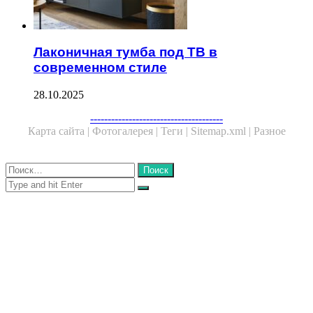
Лаконичная тумба под ТВ в
современном стиле
28.10.2025
Facebook
Twitter
WhatsApp
Telegram
--------------------------------------
Карта сайта |
Фотогалерея |
Теги |
Sitemap.xml |
Разное
Close
Найти:
Close
Search
for