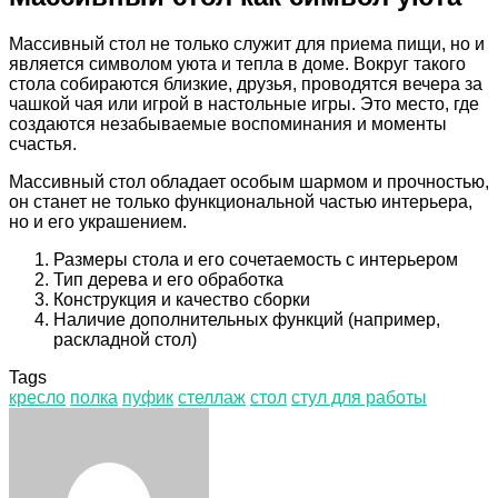
Массивный стол не только служит для приема пищи, но и
является символом уюта и тепла в доме. Вокруг такого
стола собираются близкие, друзья, проводятся вечера за
чашкой чая или игрой в настольные игры. Это место, где
создаются незабываемые воспоминания и моменты
счастья.
Массивный стол обладает особым шармом и прочностью,
он станет не только функциональной частью интерьера,
но и его украшением.
Размеры стола и его сочетаемость с интерьером
Тип дерева и его обработка
Конструкция и качество сборки
Наличие дополнительных функций (например,
раскладной стол)
Tags
кресло
полка
пуфик
стеллаж
стол
стул для работы
Facebook
Twitter
LinkedIn
Tumblr
Pinterest
Reddit
VKontakte
Odnoklassniki
Skype
WhatsApp
Telegram
Viber
Share
Print
via
Email