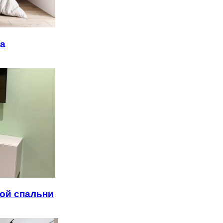
ба
ой спальни