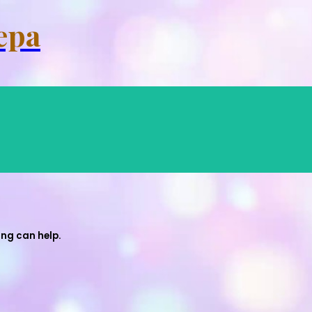
Menu
ера
ing can help.