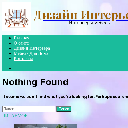
Дизайн Интерь
Интерьер и мебель
Главная
О сайте
Дизайн Интерьера
Мебель Для Дома
Контакты
Search
for
Nothing Found
It seems we can’t find what you’re looking for. Perhaps search
Найти:
ЧИТАЕМОЕ