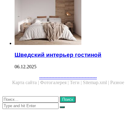
Шведский интерьер гостиной
06.12.2025
Facebook
Twitter
WhatsApp
Telegram
--------------------------------------
Карта сайта |
Фотогалерея |
Теги |
Sitemap.xml |
Разное
Close
Найти:
Close
Search
for