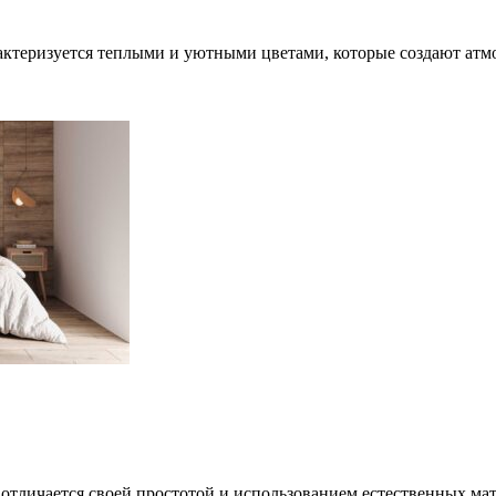
актеризуется теплыми и уютными цветами, которые создают атм
отличается своей простотой и использованием естественных мат