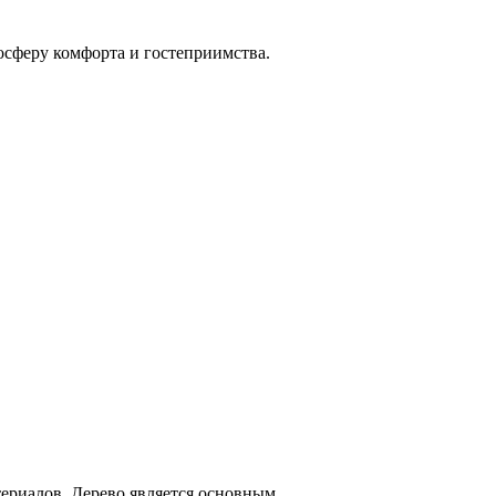
осферу комфорта и гостеприимства.
ериалов. Дерево является основным