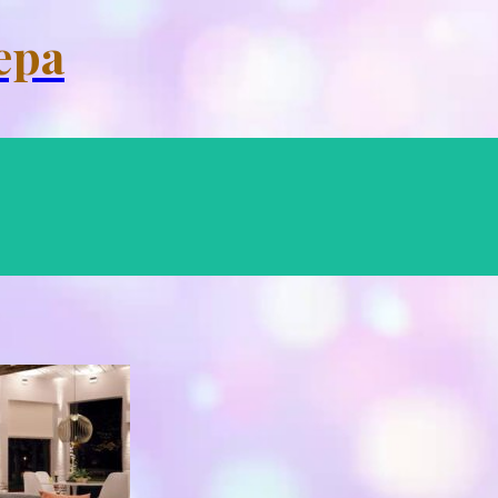
Menu
ера